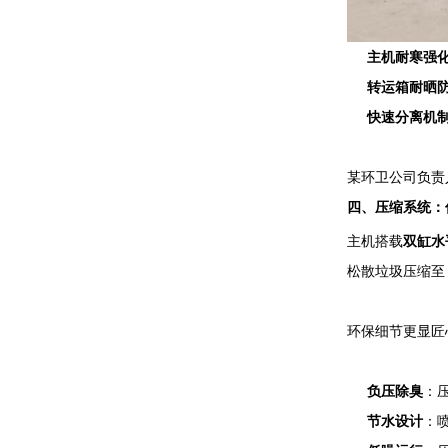
主机耐寒强
转运箱耐晒
快速分离机
某环卫公司负责
四、压缩系统：低
主机搭载
双缸水
松散垃圾压缩至 
环保细节更显匠
负压除臭
：
节水设计
：喷