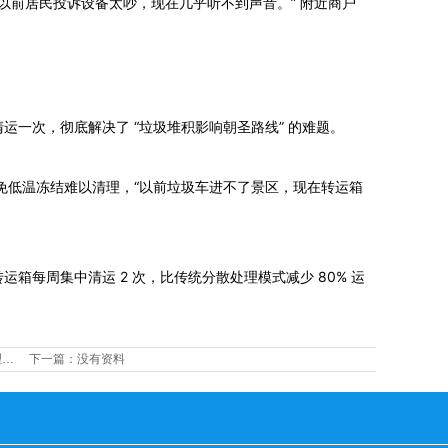
“以前居民投诉设备太吵，现在几乎听不到声音。” 附近商户
运一次，彻底解决了 “垃圾堆积影响朝圣路线” 的难题。
避免低温冻结难以清理，“以前垃圾车进不了景区，现在转运箱
箱每周集中清运 2 次，比传统分散处理模式减少 80% 运
理…
下一篇：没有资料