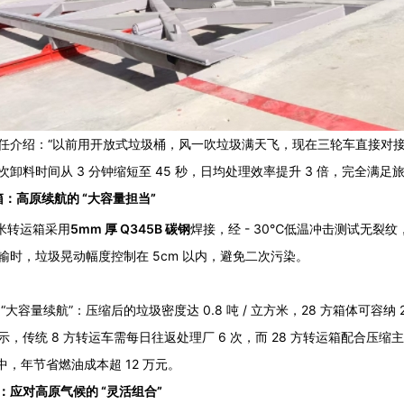
任介绍：“以前用开放式垃圾桶，风一吹垃圾满天飞，现在三轮车直接对接后
卸料时间从 3 分钟缩短至 45 秒，日均处理效率提升 3 倍，完全满足旅
箱：高原续航的 “大容量担当”
方米转运箱采用
5mm 厚 Q345B 碳钢
焊接，经 - 30℃低温冲击测试无裂
输时，垃圾晃动幅度控制在 5cm 以内，避免二次污染。
大容量续航”：压缩后的垃圾密度达 0.8 吨 / 立方米，28 方箱体可容纳 22
，传统 8 方转运车需每日往返处理厂 6 次，而 28 方转运箱配合压
输中，年节省燃油成本超 12 万元。
：应对高原气候的 “灵活组合”