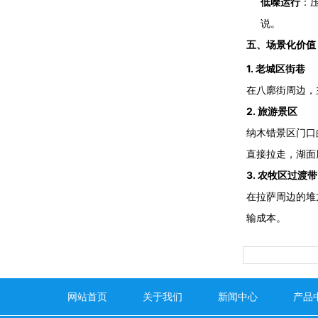
低噪运行
：
说。
五、场景化价值
1. 老城区街巷
在八廓街周边，
2. 旅游景区
纳木错景区门口
直接拉走，湖面
3. 农牧区过渡带
在拉萨周边的堆
输成本。
网站首页
关于我们
新闻中心
产品