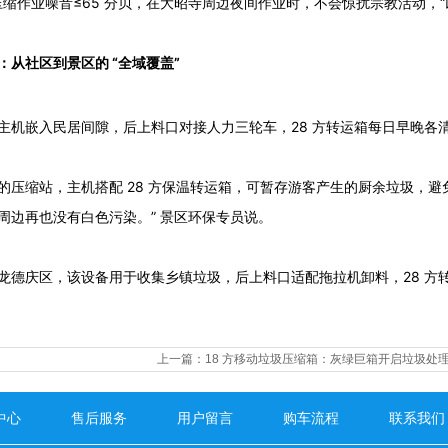
压缩作业噪音≤65 分贝，在大昭寺周边夜间作业时，不会惊扰宗教活动，
：从社区到景区的 “全域覆盖”
主机嵌入民居间隙，后上料口对接人力三轮车，28 方转运箱每日早晚各清
的压缩站，主机搭配 28 方保温转运箱，可暂存游客产生的厨余垃圾，
周边再也没有白色污染。” 景区环保专员说。
龙德庆区，该设备用于收集乡镇垃圾，后上料口适配拖拉机卸料，28 方转运
上一篇：
18 方移动垃圾压缩箱：灰绿巨箱开启垃圾处
中心
售后服务
用户留言
购车流程
联系我们