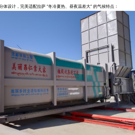
分体设计，完美适配拉萨 “冬冷夏热、昼夜温差大” 的气候特点：