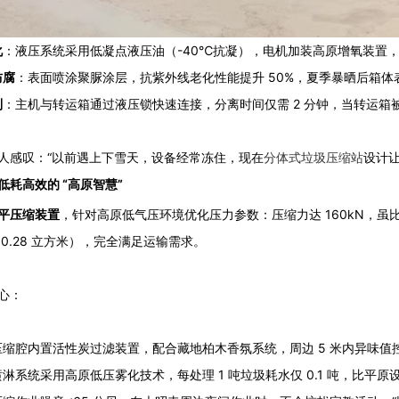
化
：液压系统采用低凝点液压油（-40℃抗凝），电机加装高原增氧装置，确保
防腐
：表面喷涂聚脲涂层，抗紫外线老化性能提升 50%，夏季暴晒后箱体
制
：主机与转运箱通过液压锁快速连接，分离时间仅需 2 分钟，当转运箱
人感叹：“以前遇上下雪天，设备经常冻住，现在
设计
分体式垃圾压缩站
耗高效的 “高原智慧”
平压缩装置
，针对高原低气压环境优化压力参数：压缩力达 160kN，虽比平
0.28 立方米），完全满足运输需求。
心：
压缩腔内置活性炭过滤装置，配合藏地柏木香氛系统，周边 5 米内异味值控
淋系统采用高原低压雾化技术，每处理 1 吨垃圾耗水仅 0.1 吨，比平