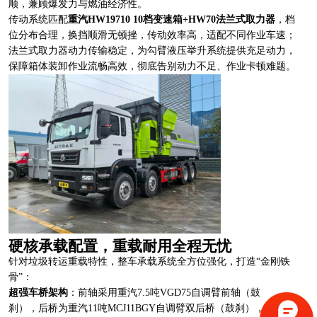
顺，兼顾爆发力与燃油经济性。
传动系统匹配
重汽HW19710 10档变速箱+HW70法兰式取力器
，档
位分布合理，换挡顺滑无顿挫，传动效率高，适配不同作业车速；
法兰式取力器动力传输稳定，为勾臂液压举升系统提供充足动力，
保障箱体装卸作业流畅高效，彻底告别动力不足、作业卡顿难题。
硬核承载配置，重载耐用全程无忧
针对垃圾转运重载特性，整车承载系统全方位强化，打造“金刚铁
骨”：
超强车桥架构
：前轴采用重汽7.5吨VGD75自调臂前轴（鼓
刹），后桥为重汽11吨MCJ11BGY自调臂双后桥（鼓刹），搭配