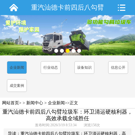
重汽汕德卡前四后八勾臂
垃圾车：环卫清运硬核利
器，高效承载全域胜任
企业新闻
行业动态
设备知识
信息公开
成交案例
网站首页
> >
新闻中心
>
企业新闻
>>正文
重汽汕德卡前四后八勾臂垃圾车：环卫清运硬核利器，
高效承载全域胜任
发布时间:2026/3/19 8:53:34 浏览
158
次
导读：重汽汕德卡前四后八勾臂垃圾车：环卫清运硬核利器，高