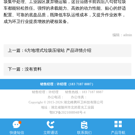
圾集中处理、工业园区废弃物运输，这台汕德卡前四后八
勾臂垃圾
车
都能轻松胜任。强悍的承载能力、高效的动力性能、贴心的舒适
配置、可靠的底盘品质，既降低车队运维成本，又提升作业效率，
成为环卫行业提质增效的硬核装备。
编辑：admin
上一篇：6方地埋式垃圾压缩站 产品详情介绍
下一篇：没有资料
销售经理：许经理（183 7187 8887）
销售经理：许经理 销售热线：183 7187 8887
办公电话： 办公传真：
Copyright © 2015-2026 湖北峰腾环卫科技有限公司
地址：湖北省随州市北郊星光工业园
鄂ICP备2021008948号-4
快捷短信
立即通话
联系我们
产品导航