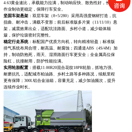
4.63黄金速比，承载能力拉满，制动响应快、散热性好，长时间
作业制动更稳定，保障行车安全。
坚固车架悬架
：双层车架（8+5/280）采用高强度钢材打造，抗
扭曲、耐冲击，满载不变形；前后标准版多片簧（11/11/10）悬
架，减震效果出众，适配坑洼路面、乡村小道，减少箱体颠
簸，保护垃圾密封完整性。
稳定行走系统
：标配国产优质方向机，转向精准轻盈；标准版
排气系统布局合理，耐高温、耐腐蚀；四通道ABS（4S/4M）加
持，制动防抱死，雨天、湿滑路面行车更安全；全金属高位保
险杠，抗撞耐用，防护性能拉满。
实用轮胎配置
：搭载11.00R20混合花纹18PR轮胎，抓地力强、
耐磨抗扎，适配城市柏油路、乡村土路等多种路况，续航里程
更有保障；300L铝合金油箱，容量充足，减少加油频次，提升
连续作业时长。