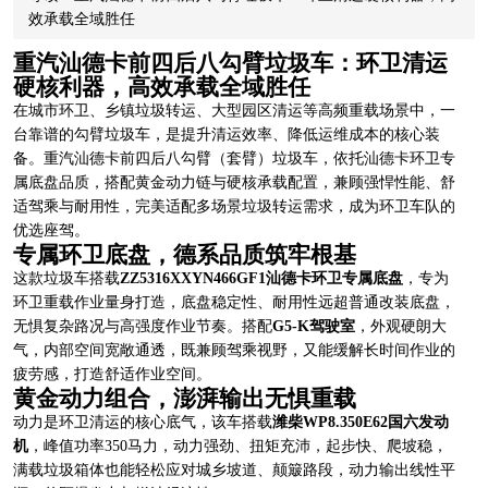
效承载全域胜任
重汽汕德卡前四后八勾臂垃圾车：环卫清运
硬核利器，高效承载全域胜任
在城市环卫、乡镇垃圾转运、大型园区清运等高频重载场景中，一
台靠谱的勾臂垃圾车，是提升清运效率、降低运维成本的核心装
备。重汽汕德卡前四后八勾臂（套臂）垃圾车，依托汕德卡环卫专
属底盘品质，搭配黄金动力链与硬核承载配置，兼顾强悍性能、舒
适驾乘与耐用性，完美适配多场景垃圾转运需求，成为环卫车队的
优选座驾。
专属环卫底盘，德系品质筑牢根基
这款垃圾车搭载
ZZ5316XXYN466GF1汕德卡环卫专属底盘
，专为
环卫重载作业量身打造，底盘稳定性、耐用性远超普通改装底盘，
无惧复杂路况与高强度作业节奏。搭配
G5-K驾驶室
，外观硬朗大
气，内部空间宽敞通透，既兼顾驾乘视野，又能缓解长时间作业的
疲劳感，打造舒适作业空间。
黄金动力组合，澎湃输出无惧重载
动力是环卫清运的核心底气，该车搭载
潍柴WP8.350E62国六发动
机
，峰值功率350马力，动力强劲、扭矩充沛，起步快、爬坡稳，
满载垃圾箱体也能轻松应对城乡坡道、颠簸路段，动力输出线性平