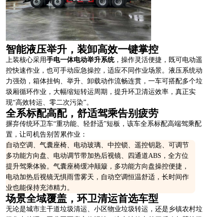
智能液压举升，装卸高效一键掌控
上装核心采用
手电一体电动举升系统
，操作灵活便捷，既可电动遥
控快速作业，也可手动应急操控，适应不同作业场景。液压系统动
力强劲，箱体挂钩、举升、卸载动作流畅连贯，一车可搭配多个垃
圾厢循环作业，大幅缩短转运周期，提升环卫清运效率，真正实
现“高效转运、零二次污染”。
全系标配高配，舒适驾乘告别疲劳
摒弃传统环卫车“重功能、轻舒适”短板，该车全系标配高端驾乘配
置，让司机告别苦累作业：
自动空调、气囊座椅、电动玻璃、中控锁、遥控钥匙、可调节
多功能方向盘、电动调节带加热后视镜、四通道ABS，全方位
提升驾乘体验。气囊座椅缓冲颠簸，多功能方向盘操控便捷，
电动加热后视镜无惧雨雪雾天，自动空调恒温舒适，长时间作
业也能保持充沛精力。
场景全域覆盖，环卫清运首选车型
无论是城市主干道垃圾清运、小区物业垃圾转运，还是乡镇农村垃