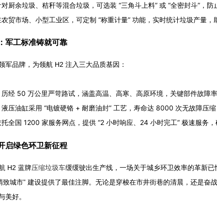
对厨余垃圾、秸秆等混合垃圾，可选装 “三角斗上料” 或 “全密封斗”，
农贸市场、小型工业区，可定制 “称重计量” 功能，实时统计垃圾产量
：军工标准铸就可靠
领军品牌，为领航 H2 注入三大品质基因：
历经 50 万公里严苛路试，涵盖高温、高寒、高原环境，关键部件故障率低于 
液压油缸采用 “电镀硬铬 + 耐磨油封” 工艺，寿命达 8000 次无故障压缩
托全国 1200 家服务网点，提供 “2 小时响应、24 小时完工” 极速服务
开启绿色环卫新征程
 H2 蓝牌
压缩垃圾车
缓缓驶出生产线，一场关于城乡环卫效率的革新已
 “精致城市” 建设提供了最佳注脚。无论是穿梭在市井街巷的清晨，还是奋
与美好。