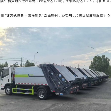
备中梅大通径液压系统，压缩力达 12 吨，压缩比高达 1:2.5，可将 6 立
用 “迷宫式胶条 + 液压锁紧” 双重密封，经实测，垃圾渗滤液泄漏率为 0