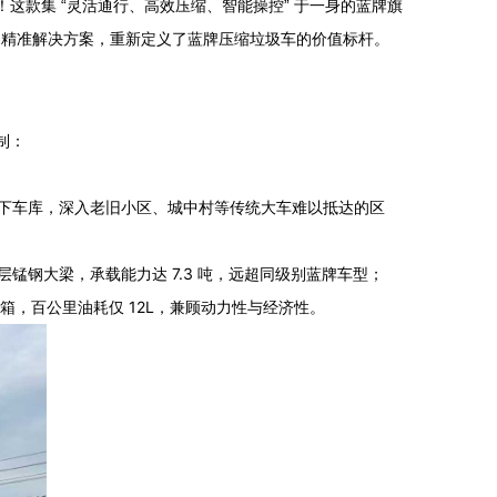
这款集 “灵活通行、高效压缩、智能操控” 于一身的蓝牌旗
供了精准解决方案，重新定义了蓝牌压缩垃圾车的价值标杆。
制：
高杆、地下车库，深入老旧小区、城中村等传统大车难以抵达的区
m 双层锰钢大梁，承载能力达 7.3 吨，远超同级别蓝牌车型；
变速箱，百公里油耗仅 12L，兼顾动力性与经济性。