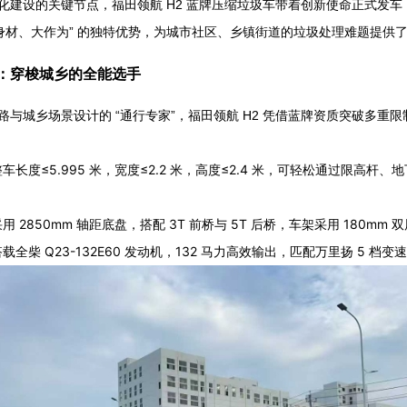
化建设的关键节点，福田领航 H2 蓝牌压缩垃圾车带着创新使命正式发车！
小身材、大作为” 的独特优势，为城市社区、乡镇街道的垃圾处理难题提
：穿梭城乡的全能选手
路与城乡场景设计的 “通行专家”，福田领航 H2 凭借蓝牌资质突破多重限
车长度≤5.995 米，宽度≤2.2 米，高度≤2.4 米，可轻松通过限
 2850mm 轴距底盘，搭配 3T 前桥与 5T 后桥，车架采用 180m
载全柴 Q23-132E60 发动机，132 马力高效输出，匹配万里扬 5 档