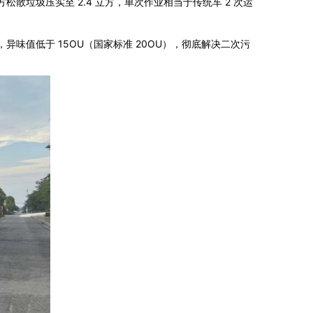
方松散垃圾压实至 2.4 立方，单次作业相当于传统车 2 次运
，异味值低于 15OU（国家标准 20OU），彻底解决二次污