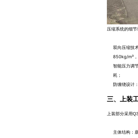
压缩系统的细节
双向压缩技
850kg/m
智能压力调
耗；
防缠绕设计
三、上装
上装部分采用Q3
主体结构：底