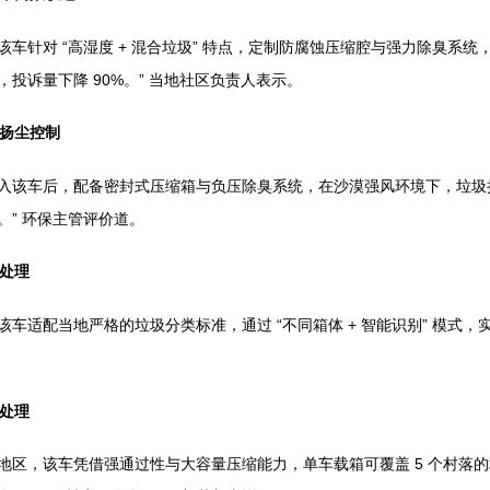
车针对 “高湿度 + 混合垃圾” 特点，定制防腐蚀压缩腔与强力除臭系统
投诉量下降 90%。” 当地社区负责人表示。
区扬尘控制
入该车后，配备密封式压缩箱与负压除臭系统，在沙漠强风环境下，垃圾扬尘扩
。” 环保主管评价道。
类处理
该车适配当地严格的垃圾分类标准，通过 “不同箱体 + 智能识别” 模
中处理
地区，该车凭借强通过性与大容量压缩能力，单车载箱可覆盖 5 个村落的垃