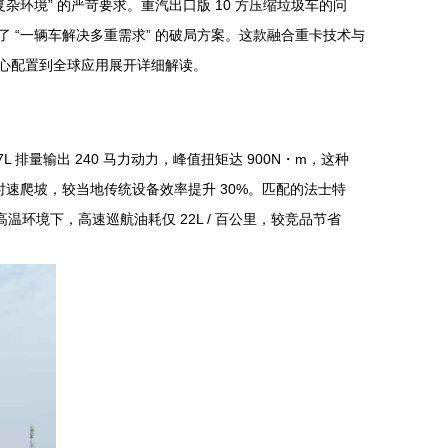
环境” 的严苛要求。重汽出口版 10 方压缩垃圾车的问
提供了 “一辆车解决多重需求” 的破局方案。这款融合重卡技术与
心配置到全球应用展开详细解读。
L 排量输出 240 马力动力，峰值扭矩达 900N・m，这种
h 时速爬坡，较当地传统设备效率提升 30%。匹配的法士特
区高温环境下，高速巡航油耗仅 22L / 百公里，较竞品节省