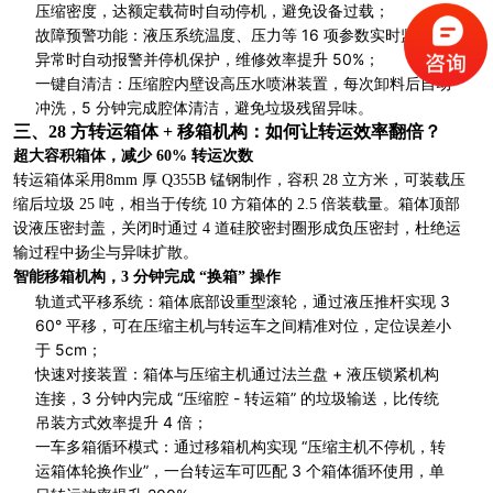
压缩密度，达额定载荷时自动停机，避免设备过载；
故障预警功能：液压系统温度、压力等 16 项参数实时监控，
异常时自动报警并停机保护，维修效率提升 50%；
一键自清洁：压缩腔内壁设高压水喷淋装置，每次卸料后自动
冲洗，5 分钟完成腔体清洁，避免垃圾残留异味。
三、28 方转运箱体 + 移箱机构：如何让转运效率翻倍？
超大容积箱体，减少 60% 转运次数
转运箱体采用8mm 厚 Q355B 锰钢制作，容积 28 立方米，可装载压
缩后垃圾 25 吨，相当于传统 10 方箱体的 2.5 倍装载量。箱体顶部
设液压密封盖，关闭时通过 4 道硅胶密封圈形成负压密封，杜绝运
输过程中扬尘与异味扩散。
智能移箱机构，3 分钟完成 “换箱” 操作
轨道式平移系统：箱体底部设重型滚轮，通过液压推杆实现 3
60° 平移，可在压缩主机与转运车之间精准对位，定位误差小
于 5cm；
快速对接装置：箱体与压缩主机通过法兰盘 + 液压锁紧机构
连接，3 分钟内完成 “压缩腔 - 转运箱” 的垃圾输送，比传统
吊装方式效率提升 4 倍；
一车多箱循环模式：通过移箱机构实现 “压缩主机不停机，转
运箱体轮换作业”，一台转运车可匹配 3 个箱体循环使用，单