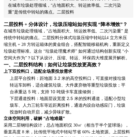
在城市垃圾处理领域，“占地面积大、转运效率低、二次污染
重”是传统中转站的痛点。二层投料
二层投料 + 分体设计，垃圾压缩站如何实现 “降本增效”？
在城市垃圾处理领域，“占地面积大、转运效率低、二次污染重” 是
传统中转站的痛点。二层投料
分体式垃圾压缩
中转站以4 立方米压
缩主机 + 28 方转运箱体的黄金组合，搭配智能移箱机构，重新定义
垃圾处理标准。这台 “垃圾处理魔术师” 如何通过结构创新实现 “小
空间大作为”？以下从设计、压缩、转运、环保四大维度展开解析。
一、二层投料结构：如何让垃圾投放更高效？
上下双投料口，适配全场景投放需求
上层平台投料：距地面 3.2 米的高空投料口，可直接对接垃圾
转运车卸料，适合建筑垃圾、大件废弃物等重型垃圾投放；平
台承重达 5 吨，支持 10 吨级卡车直接倾倒；
下层通道投料：地面层设宽度 2.5 米的投料通道，适配小型垃
圾车、人力三轮车等近距离投料，通道内设自动感应门，垃圾
投放时自动开启，减少异味扩散。
立体空间利用，破解 “占地难题”
采用二层钢结构设计，总占地面积仅 30㎡（相当于半个篮球场），
垂直高度 8 米，比传统平地式中转站节省 60% 土地资源。上层投料