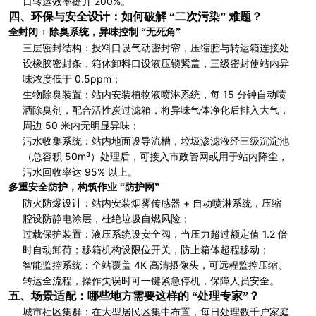
日转运效率提升 200%。
四、环保与安全设计：如何破解 “二次污染” 难题？
全封闭 + 除臭系统，异味控制 “无死角”
三层密封结构：投料口设气动密封帘，压缩腔与转运箱连接处
设橡胶密封条，箱体卸料口设液压锁紧盖，三级密封使站内异
味浓度低于 0.5ppm；
生物除臭装置：站内安装植物液喷淋系统，每 15 分钟自动喷
洒除臭剂，配合活性炭过滤箱，将异味气体净化后排入大气，
周边 50 米内无明显异味；
污水收集系统：站内地面设导流槽，垃圾渗滤液经三级沉淀池
（总容积 50m³）处理后，可接入市政管网或用于站内降尘，
污水回收率达 95% 以上。
多重安全防护，构筑作业 “防护网”
防火防爆设计：站内安装烟雾传感器 + 自动喷淋系统，压缩
腔设防静电涂层，杜绝垃圾自燃风险；
过载保护装置：液压系统设安全阀，当压力超过额定值 1.2 倍
时自动卸荷；移箱机构设限位开关，防止箱体超程移动；
智能监控系统：全站覆盖 4K 高清摄像头，可远程监控压缩、
转运全流程，操作失误时可一键紧急停机，保障人员安全。
五、场景适配：哪些地方需要这样的 “处理专家”？
城市社区集群：在大型居民区集中布置，每日处理数千户家庭