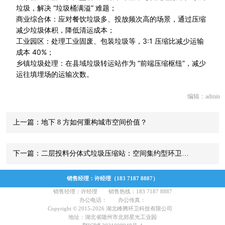
垃圾，解决 “垃圾桶满溢” 难题；
商业综合体：应对餐饮垃圾多、投放频次高的场景，通过压缩
减少垃圾体积，降低清运成本；
工业园区：处理工业固废、包装垃圾等，3:1 压缩比减少运输
成本 40%；
乡镇垃圾处理：在县域垃圾转运站作为 “前端压缩枢纽”，减少
运往填埋场的运输次数。
编辑：admin
上一篇：地下 8 方如何重构城市空间价值？
下一篇：二层投料分体式垃圾压缩站：空间集约型环卫…
销售经理：许经理（183 7187 8887）
销售经理：许经理 销售热线：183 7187 8887
办公电话： 办公传真：
Copyright © 2015-2026 湖北峰腾环卫科技有限公司
地址：湖北省随州市北郊星光工业园