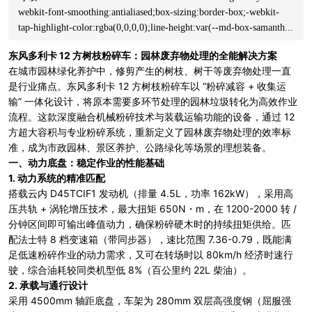
webkit-font-smoothing:antialiased;box-sizing:border-box;-webkit-
tap-highlight-color:rgba(0,0,0,0);line-height:var(--md-box-samanth...
东风多利卡 12 方树枝粉碎车：园林废弃物处理的全能解决方案
在城市园林绿化养护中，修剪产生的树枝、树干等废弃物处理一直
是行业痛点。东风多利卡 12 方树枝粉碎车以 “粉碎减容 + 收集运
输” 一体化设计，将原本需要多环节处理的园林垃圾转化为高效作业
流程。这款深度融合机械粉碎技术与装载运输功能的设备，通过 12
方超大容积与专业粉碎系统，重新定义了园林废弃物处理的效率标
准，成为市政园林、景区养护、公路绿化等场景的理想装备。
一、动力底盘：稳定作业的性能基础
1.
动力系统的精准匹配
搭载云内 D45TCIF1 发动机（排量 4.5L，功率 162kW），采用高
压共轨 + 涡轮增压技术，最大扭矩 650N・m，在 1200-2000 转 /
分钟区间即可输出峰值动力，确保粉碎硬木时的持续扭矩供给。匹
配法士特 8 档变速箱（带同步器），速比范围 7.36-0.79，既能满
足低速粉碎作业的动力需求，又可在转场时以 80km/h 经济时速行
驶，综合油耗较同类机型低 8%（百公里约 22L 柴油）。
2.
承载与通行设计
采用 4500mm 轴距底盘，车架为 280mm 双层高强度钢（屈服强