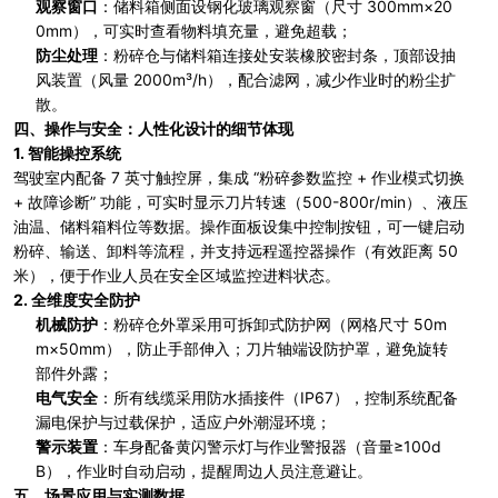
观察窗口
：储料箱侧面设钢化玻璃观察窗（尺寸 300mm×20
0mm），可实时查看物料填充量，避免超载；
防尘处理
：粉碎仓与储料箱连接处安装橡胶密封条，顶部设抽
风装置（风量 2000m³/h），配合滤网，减少作业时的粉尘扩
散。
四、操作与安全：人性化设计的细节体现
1.
智能操控系统
驾驶室内配备 7 英寸触控屏，集成 “粉碎参数监控 + 作业模式切换
+ 故障诊断” 功能，可实时显示刀片转速（500-800r/min）、液压
油温、储料箱料位等数据。操作面板设集中控制按钮，可一键启动
粉碎、输送、卸料等流程，并支持远程遥控器操作（有效距离 50
米），便于作业人员在安全区域监控进料状态。
2.
全维度安全防护
机械防护
：粉碎仓外罩采用可拆卸式防护网（网格尺寸 50m
m×50mm），防止手部伸入；刀片轴端设防护罩，避免旋转
部件外露；
电气安全
：所有线缆采用防水插接件（IP67），控制系统配备
漏电保护与过载保护，适应户外潮湿环境；
警示装置
：车身配备黄闪警示灯与作业警报器（音量≥100d
B），作业时自动启动，提醒周边人员注意避让。
五、场景应用与实测数据