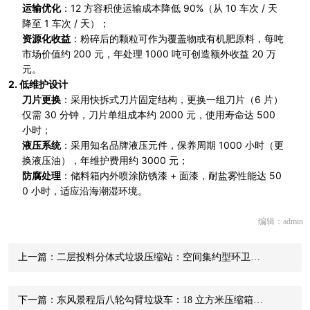
运输优化
：12 方容积使运输成本降低 90%（从 10 车次 / 天
降至 1 车次 / 天）；
资源化收益
：粉碎后的颗粒可作为覆盖物或有机肥原料，每吨
市场价值约 200 元，年处理 1000 吨可创造额外收益 20 万
元。
2.
低维护设计
刀片更换
：采用快拆式刀片固定结构，更换一组刀片（6 片）
仅需 30 分钟，刀片单组成本约 2000 元，使用寿命达 500
小时；
液压系统
：采用知名品牌液压元件，保养周期 1000 小时（更
换液压油），年维护费用约 3000 元；
防腐处理
：储料箱内外喷涂防锈漆 + 面漆，耐盐雾性能达 50
0 小时，适应沿海潮湿环境。
编辑：admin
上一篇：二层投料分体式垃圾压缩站：空间集约型环卫…
下一篇：东风景程后八轮勾臂垃圾车：18 立方米压缩箱…