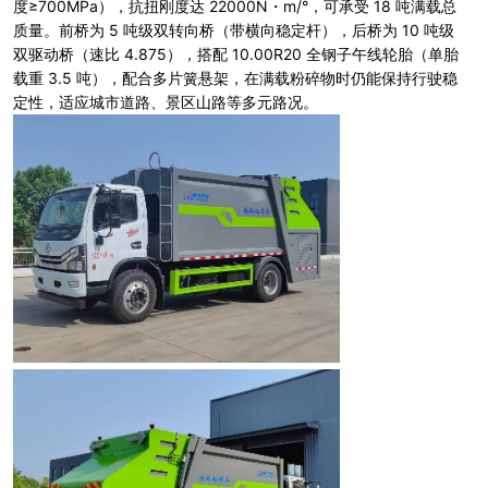
度≥700MPa），抗扭刚度达 22000N・m/°，可承受 18 吨满载总
质量。前桥为 5 吨级双转向桥（带横向稳定杆），后桥为 10 吨级
双驱动桥（速比 4.875），搭配 10.00R20 全钢子午线轮胎（单胎
载重 3.5 吨），配合多片簧悬架，在满载粉碎物时仍能保持行驶稳
定性，适应城市道路、景区山路等多元路况。