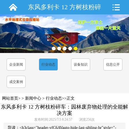
东风多利卡 12 方树枝粉碎
车：园林废弃物处理的全
能解决方案
企业新闻
行业动态
设备知识
信息公开
成交案例
网站首页
> >
新闻中心
>
行业动态
>>正文
东风多利卡 12 方树枝粉碎车：园林废弃物处理的全能解
决方案
发布时间:2025/7/3 8:24:57 浏览
256
次
导读：<h3class="header-vfC6AVauto-hide-last-sibling-br"style="-