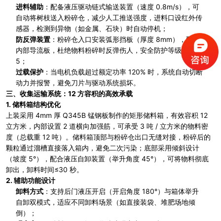
进料辅助
：配备液压驱动链式输送装置（速度 0.8m/s），可
自动将树枝送入粉碎仓，减少人工推送强度，进料口设红外传
感器，检测到异物（如金属、石块）时自动停机；
防反弹装置
：粉碎仓入口安装弧形挡板（厚度 8mm），配合
内部导流板，杜绝物料粉碎时反弹伤人，安全防护等级达 IP6
5；
过载保护
：当电机负载超过额定功率 120% 时，系统自动切断
动力并报警，避免刀片与驱动系统损坏。
三、收集运输系统：12 方容积的高效承载
1.
储料箱结构优化
上装采用 4mm 厚 Q345B 锰钢板制作的矩形储料箱，有效容积 12
立方米，内部设置 2 道横向加强筋，可承受 3 吨 / 立方米的物料密
度（总载重 12 吨）。储料箱顶部与粉碎仓出口无缝对接，粉碎后的
颗粒通过溜槽直接落入箱内，避免二次污染；底部采用倾斜设计
（坡度 5°），配合液压自卸装置（举升角度 45°），可将物料彻底
卸出，卸料时间≤30 秒。
2.
辅助功能设计
卸料方式
：支持后门液压开启（开启角度 180°）与箱体举升
自卸双模式，适应不同卸料场景（如直接装袋、堆肥场地倾
倒）；