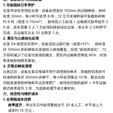
1.
市政园林日常养护
在某市绿化管理处实测：设备处理直径 150mm 的法桐树枝，粉碎
粒度 30mm，每小时可处理 8 吨，12 立方米储料箱可装载粉碎物
约 9 吨（密度 0.75t/m³），较传统人工砍伐 + 运输模式效率提升 2
0 倍。原本需要 5 人 1 天处理的路段绿化垃圾，单台车 2 小时即可
完成，且运输车次从 10 次降至 1 次。
2.
景区与公路绿化处理
在某 5A 级景区应用中，设备适应山路行驶（坡度≤15°），粉碎直
径 100mm 的松树枝后直接卸入林地覆盖，实现 “就地资源化”。12
方容积减少了往返垃圾场的频次，景区内运输噪音降低 60%，对游
客体验影响降至最低。
3.
灾害后树枝清理
台风过后，设备在某沿海城市用于清理倒伏树木，双轴剪切系统可
快速粉碎直径 200mm 的树干，每小时处理量达 10 吨，配合自卸
功能直接将粉碎物装车运至堆肥厂，较传统挖掘机破碎 + 卡车运输
模式效率提升 3 倍，为道路抢通节省大量时间。
六、经济性与维护成本
1.
全周期成本优势
效率提升
：单台车日均处理量相当于 20 名人工，年节省人力
成本约 15 万元；