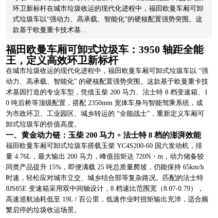
环卫新标杆在城市垃圾收运的现代化进程中，福田欧曼车厢可卸
式垃圾车以“强动力、高承载、智能化”的硬核配置强势突围。这
款基于欧曼重卡技术基...
福田欧曼车厢可卸式垃圾车：3950 轴距全能
王，定义高效环卫新标杆
在城市垃圾收运的现代化进程中，福田欧曼车厢可卸式垃圾车以 “强
动力、高承载、智能化” 的硬核配置强势突围。这款基于欧曼重卡技
术基因打造的专业车型，凭借玉柴 200 马力、法士特 8 档变速箱、1
0 吨后桥等顶级配置，搭配 2350mm 宽体车身与智能驾乘系统，成
为市政环卫、工业园区、城乡转运的 “全能战士”，重新定义车厢可
卸式垃圾车的价值高度。
一、黄金动力链：玉柴 200 马力 + 法士特 8 档的澎湃效能
福田欧曼车厢可卸式垃圾车搭载玉柴 YC4S200-60 国六发动机，排
量 4.76L，最大输出 200 马力，峰值扭矩达 720N・m，动力储备较
同类产品提升 15%，即便满载 25 吨总质量爬坡，仍能保持 65km/h
时速，轻松应对城市立交、城乡结合部等复杂路况。匹配的法士特
8JS85E 变速箱采用双中间轴设计，8 档速比范围宽（8.07-0.79），
高速巡航油耗低至 19L / 百公里，低速作业时扭矩输出充沛，适合频
繁启停的垃圾收运场景。