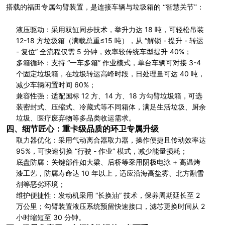
搭载的福田专属勾臂装置，是连接车辆与垃圾箱的 “智慧关节”：
液压驱动：采用双缸同步技术，举升力达 18 吨，可轻松吊装
12-18 方垃圾箱（满载总重≤15 吨），从 “解锁 - 提升 - 转运
- 复位” 全流程仅需 5 分钟，效率较传统车型提升 40%；
多箱循环：支持 “一车多箱” 作业模式，单台车辆可对接 3-4
个固定垃圾箱，在垃圾转运高峰时段，日处理量可达 40 吨，
减少车辆闲置时间 60%；
兼容性强：适配国标 12 方、14 方、18 方勾臂垃圾箱，可选
装密封式、压缩式、冷藏式等不同箱体，满足生活垃圾、厨余
垃圾、医疗废弃物等多品类收运需求。
四、细节匠心：重卡级品质的环卫专属升级
取力器优化：采用气动离合器取力器，操作便捷且传动效率达
95%，可快速切换 “行驶 - 作业” 模式，减少能量损耗；
底盘防腐：关键部件如大梁、后桥等采用阴极电泳 + 高温烤
漆工艺，防腐寿命达 10 年以上，适应沿海高盐雾、北方融雪
剂等恶劣环境；
维护便捷性：发动机采用 “长换油” 技术，保养周期延长至 2
万公里；勾臂装置液压系统预留快速接口，滤芯更换时间从 2
小时缩短至 30 分钟。