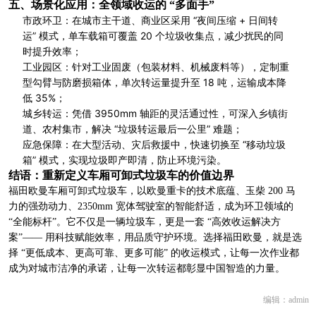
五、场景化应用：全领域收运的 “多面手”
市政环卫：在城市主干道、商业区采用 “夜间压缩 + 日间转
运” 模式，单车载箱可覆盖 20 个垃圾收集点，减少扰民的同
时提升效率；
工业园区：针对工业固废（包装材料、机械废料等），定制重
型勾臂与防磨损箱体，单次转运量提升至 18 吨，运输成本降
低 35%；
城乡转运：凭借 3950mm 轴距的灵活通过性，可深入乡镇街
道、农村集市，解决 “垃圾转运最后一公里” 难题；
应急保障：在大型活动、灾后救援中，快速切换至 “移动垃圾
箱” 模式，实现垃圾即产即清，防止环境污染。
结语：重新定义车厢可卸式垃圾车的价值边界
福田欧曼车厢可卸式垃圾车，以欧曼重卡的技术底蕴、玉柴 200 马
力的强劲动力、2350mm 宽体驾驶室的智能舒适，成为环卫领域的
“全能标杆”。它不仅是一辆垃圾车，更是一套 “高效收运解决方
案”—— 用科技赋能效率，用品质守护环境。选择福田欧曼，就是选
择 “更低成本、更高可靠、更多可能” 的收运模式，让每一次作业都
成为对城市洁净的承诺，让每一次转运都彰显中国智造的力量。
编辑：admin