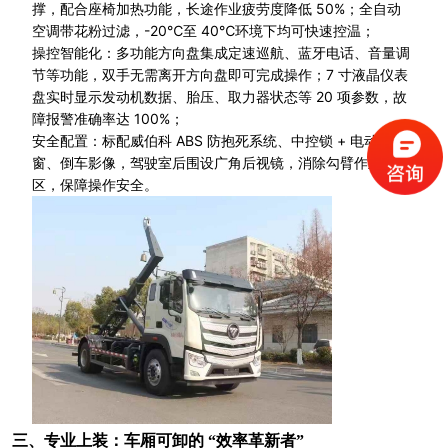
撑，配合座椅加热功能，长途作业疲劳度降低 50%；全自动
空调带花粉过滤，-20℃至 40℃环境下均可快速控温；
操控智能化：多功能方向盘集成定速巡航、蓝牙电话、音量调
节等功能，双手无需离开方向盘即可完成操作；7 寸液晶仪表
盘实时显示发动机数据、胎压、取力器状态等 20 项参数，故
障报警准确率达 100%；
安全配置：标配威伯科 ABS 防抱死系统、中控锁 + 电动门
窗、倒车影像，驾驶室后围设广角后视镜，消除勾臂作业盲
区，保障操作安全。
三、专业上装：车厢可卸的 “效率革新者”