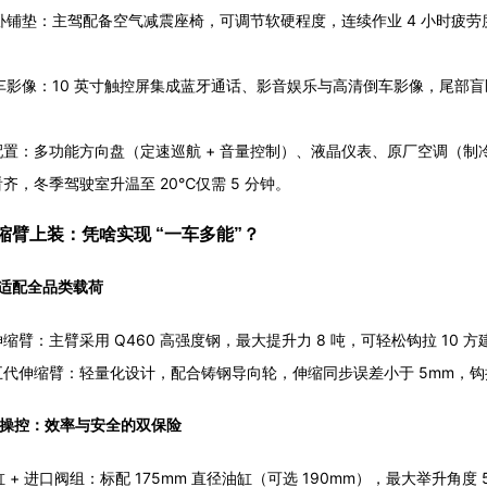
 卧铺垫：主驾配备空气减震座椅，可调节软硬程度，连续作业 4 小时疲劳度
；
倒车影像：10 英寸触控屏集成蓝牙通话、影音娱乐与高清倒车影像，尾部
置：多功能方向盘（定速巡航 + 音量控制）、液晶仪表、原厂空调（制冷量 
齐，冬季驾驶室升温至 20℃仅需 5 分钟。
缩臂上装：凭啥实现 “一车多能”？
适配全品类载荷
缩臂：主臂采用 Q460 高强度钢，最大提升力 8 吨，可轻松钩拉 10 方
代伸缩臂：轻量化设计，配合铸钢导向轮，伸缩同步误差小于 5mm，钩挂精
智能操控：效率与安全的双保险
 油缸 + 进口阀组：标配 175mm 直径油缸（可选 190mm），最大举升角