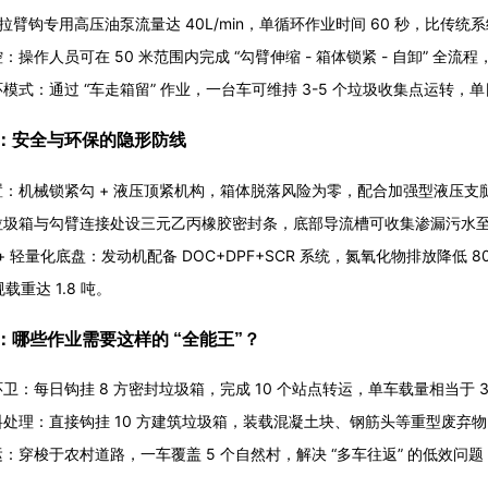
拉臂钩专用高压油泵流量达 40L/min，单循环作业时间 60 秒，比传统系
：操作人员可在 50 米范围内完成 “勾臂伸缩 - 箱体锁紧 - 自卸” 
模式：通过 “车走箱留” 作业，一台车可维持 3-5 个垃圾收集点运转，单
：安全与环保的隐形防线
：机械锁紧勾 + 液压顶紧机构，箱体脱落风险为零，配合加强型液压支腿（
垃圾箱与勾臂连接处设三元乙丙橡胶密封条，底部导流槽可收集渗漏污水至车
放 + 轻量化底盘：发动机配备 DOC+DPF+SCR 系统，氮氧化物排放降
规载重达 1.8 吨。
：哪些作业需要这样的 “全能王”？
卫：每日钩挂 8 方密封垃圾箱，完成 10 个站点转运，单车载量相当于 
处理：直接钩挂 10 方建筑垃圾箱，装载混凝土块、钢筋头等重型废弃物
：穿梭于农村道路，一车覆盖 5 个自然村，解决 “多车往返” 的低效问题