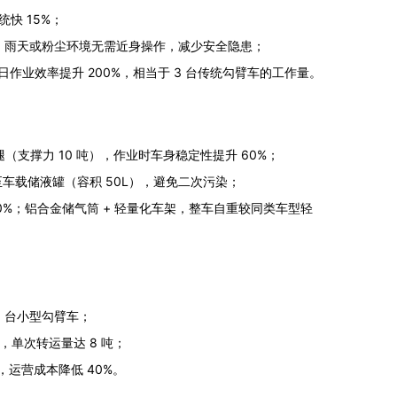
统快 15%；
全流程，雨天或粉尘环境无需近身操作，减少安全隐患；
日作业效率提升 200%，相当于 3 台传统勾臂车的工作量。
支撑力 10 吨），作业时车身稳定性提升 60%；
载储液罐（容积 50L），避免二次污染；
低 80%；铝合金储气筒 + 轻量化车架，整车自重较同类车型轻
3 台小型勾臂车；
，单次转运量达 8 吨；
，运营成本降低 40%。