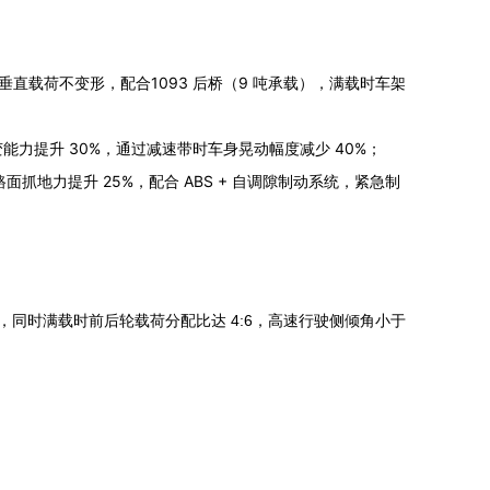
 吨垂直载荷不变形，配合1093 后桥（9 吨承载），满载时车架
抗形变能力提升 30%，通过减速带时车身晃动幅度减少 40%；
滑路面抓地力提升 25%，配合 ABS + 自调隙制动系统，紧急制
巷，同时满载时前后轮载荷分配比达 4:6，高速行驶侧倾角小于