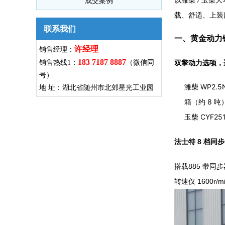
成交案例
载、舒适、上装
联系我们
一、黄金动力
许经理
销售经理：
183 7187 8887
双擎动力选项，
销售热线1：
（微信同
号）
潍柴 WP2.
地 址：湖北省随州市北郊星光工业园
箱（约 8 吨
玉柴 CYF
法士特 8 档
搭载885 带同步
转速仅 1600