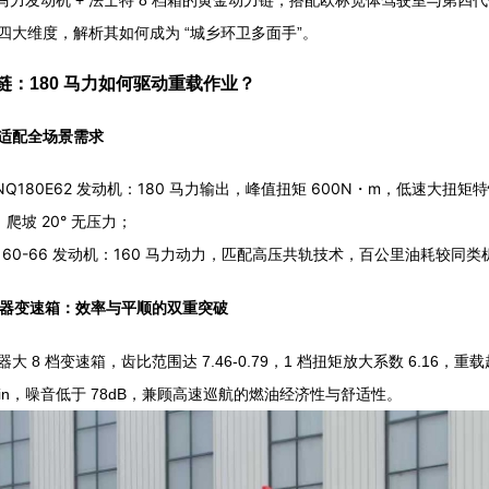
四大维度，解析其如何成为 “城乡环卫多面手”。
链：180 马力如何驱动重载作业？
适配全场景需求
5NQ180E62 发动机：180 马力输出，峰值扭矩 600N・m，低速大扭矩特性
）爬坡 20° 无压力；
25160-66 发动机：160 马力动力，匹配高压共轨技术，百公里油耗较同
同步器变速箱：效率与平顺的双重突破
器大 8 档变速箱，齿比范围达 7.46-0.79，1 档扭矩放大系数 6.16
r/min，噪音低于 78dB，兼顾高速巡航的燃油经济性与舒适性。