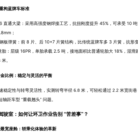
重构蓝牌车标准
 5+6 直通大梁：采用高强度钢焊接工艺，抗扭刚度提升 45%，可承受 10
.8mm；
加厚钢板弹簧：前 8 片、后 10+7 片簧结构，比传统蓝牌车多 3 片簧，
 钢丝胎：层级 16PR，单胎承载 2.5 吨，接地面积比普通轮胎大 18%，湿
 米。
距黄金比例：稳定与灵活的平衡
稳定性与转弯灵活性，实测转弯半径 6.8 米，可轻松通过 2.2 米宽街
统短轴距车型 “重载翘头” 问题。
驾驶室：如何让环卫作业告别 “苦差事”？
级别最宽座舱：轿乘化体验的革新