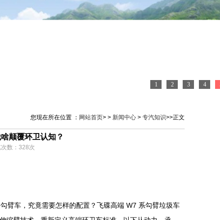
1
2
3
4
您现在所在位置 ：
网站首页
> >
新闻中心
>
专汽知识
>>正文
凭啥颠覆环卫认知？
浏览次数：
328
次
勾臂车，究竟需要怎样的配置？飞碟高端 W7 系勾臂垃圾车
第四代伸缩臂技术，重新定义高端环卫车标准。以下从动力、承