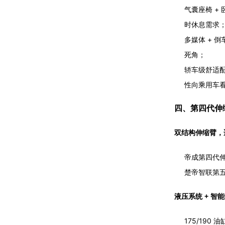
气囊座椅 +
时休息需求
多媒体 + 
死角；
轿车级舒适配
性向乘用车看
四、第四代伸
双结构伸缩臂，
帝成第四代伸
楚帝智联第五
液压系统 + 
175/190