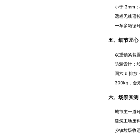
小于 3mm；
远程无线遥控
一车多箱循环
五、细节匠心
双重锁紧装置
防漏设计：
国六 b 排
300kg，合
六、场景实测
城市主干道环
建筑工地废料
乡镇垃圾收运