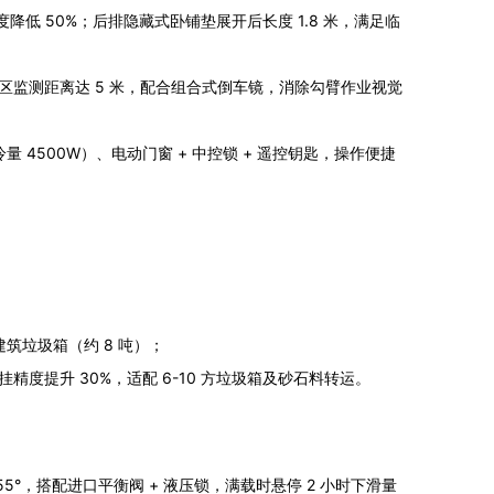
降低 50%；后排隐藏式卧铺垫展开后长度 1.8 米，满足临
盲区监测距离达 5 米，配合组合式倒车镜，消除勾臂作业视觉
4500W）、电动门窗 + 中控锁 + 遥控钥匙，操作便捷
建筑垃圾箱（约 8 吨）；
度提升 30%，适配 6-10 方垃圾箱及砂石料转运。
度 55°，搭配进口平衡阀 + 液压锁，满载时悬停 2 小时下滑量