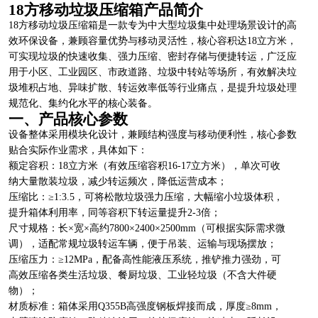
18方移动垃圾压缩箱产品简介
18方移动垃圾压缩箱是一款专为中大型垃圾集中处理场景设计的高
效环保设备，兼顾容量优势与移动灵活性，核心容积达18立方米，
可实现垃圾的快速收集、强力压缩、密封存储与便捷转运，广泛应
用于小区、工业园区、市政道路、垃圾中转站等场所，有效解决垃
圾堆积占地、异味扩散、转运效率低等行业痛点，是提升垃圾处理
规范化、集约化水平的核心装备。
一、产品核心参数
设备整体采用模块化设计，兼顾结构强度与移动便利性，核心参数
贴合实际作业需求，具体如下：
额定容积：18立方米（有效压缩容积16-17立方米），单次可收
纳大量散装垃圾，减少转运频次，降低运营成本；
压缩比：≥1:3.5，可将松散垃圾强力压缩，大幅缩小垃圾体积，
提升箱体利用率，同等容积下转运量提升2-3倍；
尺寸规格：长×宽×高约7800×2400×2500mm（可根据实际需求微
调），适配常规垃圾转运车辆，便于吊装、运输与现场摆放；
压缩压力：≥12MPa，配备高性能液压系统，推铲推力强劲，可
高效压缩各类生活垃圾、餐厨垃圾、工业轻垃圾（不含大件硬
物）；
材质标准：箱体采用Q355B高强度钢板焊接而成，厚度≥8mm，