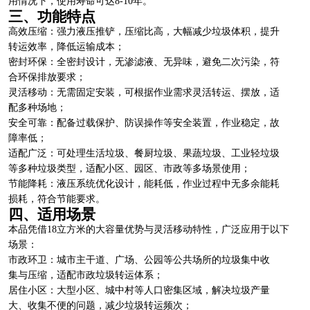
用情况下，使用寿命可达8-10年。
三、功能特点
高效压缩：强力液压推铲，压缩比高，大幅减少垃圾体积，提升
转运效率，降低运输成本；
密封环保：全密封设计，无渗滤液、无异味，避免二次污染，符
合环保排放要求；
灵活移动：无需固定安装，可根据作业需求灵活转运、摆放，适
配多种场地；
安全可靠：配备过载保护、防误操作等安全装置，作业稳定，故
障率低；
适配广泛：可处理生活垃圾、餐厨垃圾、果蔬垃圾、工业轻垃圾
等多种垃圾类型，适配小区、园区、市政等多场景使用；
节能降耗：液压系统优化设计，能耗低，作业过程中无多余能耗
损耗，符合节能要求。
四、适用场景
本品凭借18立方米的大容量优势与灵活移动特性，广泛应用于以下
场景：
市政环卫：城市主干道、广场、公园等公共场所的垃圾集中收
集与压缩，适配市政垃圾转运体系；
居住小区：大型小区、城中村等人口密集区域，解决垃圾产量
大、收集不便的问题，减少垃圾转运频次；