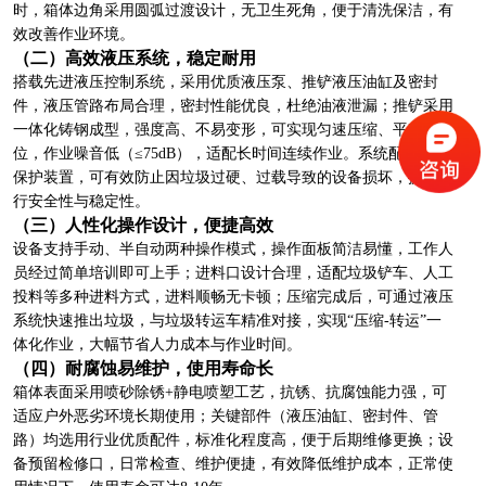
时，箱体边角采用圆弧过渡设计，无卫生死角，便于清洗保洁，有
效改善作业环境。
（二）高效液压系统，稳定耐用
搭载先进液压控制系统，采用优质液压泵、推铲液压油缸及密封
件，液压管路布局合理，密封性能优良，杜绝油液泄漏；推铲采用
一体化铸钢成型，强度高、不易变形，可实现匀速压缩、平稳复
位，作业噪音低（≤75dB），适配长时间连续作业。系统配备过载
保护装置，可有效防止因垃圾过硬、过载导致的设备损坏，提升运
行安全性与稳定性。
（三）人性化操作设计，便捷高效
设备支持手动、半自动两种操作模式，操作面板简洁易懂，工作人
员经过简单培训即可上手；进料口设计合理，适配垃圾铲车、人工
投料等多种进料方式，进料顺畅无卡顿；压缩完成后，可通过液压
系统快速推出垃圾，与垃圾转运车精准对接，实现“压缩-转运”一
体化作业，大幅节省人力成本与作业时间。
（四）耐腐蚀易维护，使用寿命长
箱体表面采用喷砂除锈+静电喷塑工艺，抗锈、抗腐蚀能力强，可
适应户外恶劣环境长期使用；关键部件（液压油缸、密封件、管
路）均选用行业优质配件，标准化程度高，便于后期维修更换；设
备预留检修口，日常检查、维护便捷，有效降低维护成本，正常使